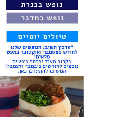
נופש בכנרת
נופש במדבר
טיולים יומיים
*עדכון חשוב: הנופשים שלנו
לחודש ספטמבר ואוקטובר כמעט
מלאים!
בקרוב מאוד נפרסם נופשים
נוספים לחודשים נובמבר ודצמבר!
המשיכו להתעדכן כאן.
איזה כיף! מתחילים להרגיש את
החזרה לשגרה
ואיתה ממש עוד מעט יחזרו
הטיולים שלנו בחו"ל!
כולנו נרגשים ומצפים כבר
לפגוש אתכם פנים אל פנים.