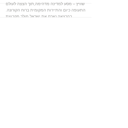
שוויץ – מסע למדינה מדהימה,תוך הצצה לעולם
התעופה כיום והתיירות המקומית ברוח הקורונה.
בהרצאה נארח את ישראל מולר מקבוצת
לופטהנזה ומר פדריקו סומרוגה מלשכת התיירות
השוויצרית
More
רעיה גיא
מסע מרתק בארץ הקווקז
מיקי בנדרלי
13 ביולי 2020, 17:00