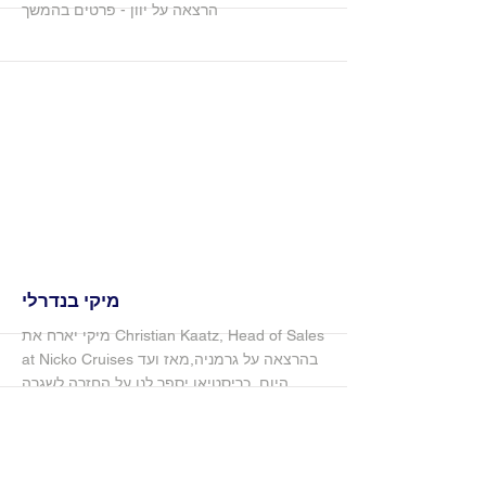
הרצאה על יוון - פרטים בהמשך
More
מיקי בנדרלי
מיקי יארח את Christian Kaatz, Head of Sales
at Nicko Cruises בהרצאה על גרמניה,מאז ועד
היום. כריסטיאן יספר לנו על החזרה לשגרה
מותאמת קורונה בעולם השיט ועל הספינה
החדשה שתושק השנה!